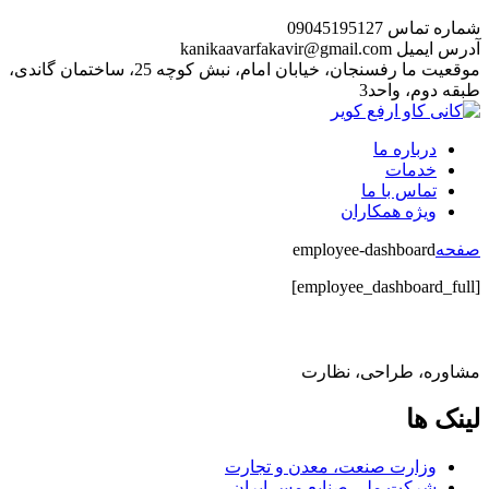
اینستاگرام
شماره تماس
09045195127
مشخصات
آدرس ایمیل
kanikaavarfakavir@gmail.com
موقعیت ما
رفسنجان، خیابان امام، نبش کوچه 25، ساختمان گاندی،
طبقه دوم، واحد3
درباره ما
خدمات
تماس با ما
ویژه همکاران
صفحه
employee-dashboard
[employee_dashboard_full]
مشاوره، طراحی، نظارت
لینک ها
وزارت صنعت، معدن و تجارت
شرکت ملی صنایع مس ایران