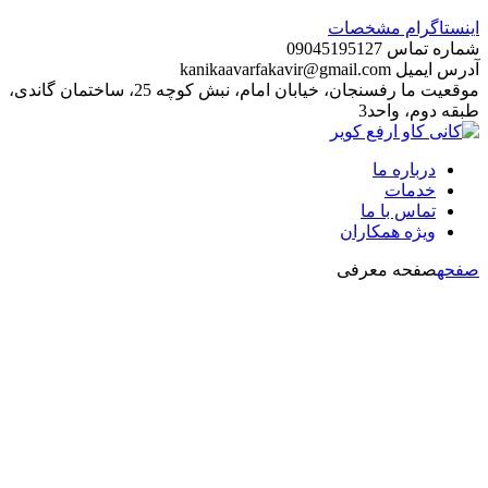
اینستاگرام مشخصات
شماره تماس
09045195127
آدرس ایمیل
kanikaavarfakavir@gmail.com
موقعیت ما
رفسنجان، خیابان امام، نبش کوچه 25، ساختمان گاندی،
طبقه دوم، واحد3
درباره ما
خدمات
تماس با ما
ویژه همکاران
صفحه
صفحه معرفی